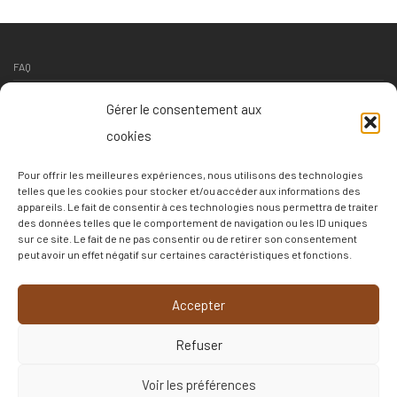
FAQ
Contact
Gérer le consentement aux
Suivi livraison
cookies
Conditions générales de vente
Pour offrir les meilleures expériences, nous utilisons des technologies
Conditions de retour
telles que les cookies pour stocker et/ou accéder aux informations des
appareils. Le fait de consentir à ces technologies nous permettra de traiter
Politique de confidentialité
des données telles que le comportement de navigation ou les ID uniques
sur ce site. Le fait de ne pas consentir ou de retirer son consentement
Politique de cookies
peut avoir un effet négatif sur certaines caractéristiques et fonctions.
–
Accepter
c3c
Refuser
Français
▼
Voir les préférences