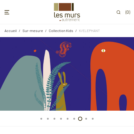
0
Accueil
/
Sur-mesure
/
Collection Kids
/
K/ELEPHANT