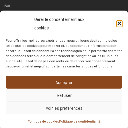
FAQ
Contact
Gérer le consentement aux
Suivi livraison
cookies
Conditions générales de vente
Pour offrir les meilleures expériences, nous utilisons des technologies
Conditions de retour
telles que les cookies pour stocker et/ou accéder aux informations des
appareils. Le fait de consentir à ces technologies nous permettra de traiter
Politique de confidentialité
des données telles que le comportement de navigation ou les ID uniques
sur ce site. Le fait de ne pas consentir ou de retirer son consentement
Politique de cookies
peut avoir un effet négatif sur certaines caractéristiques et fonctions.
–
Accepter
c3c
Refuser
Français
▼
Voir les préférences
©
2026
LES MURS AUTREMENT
Politique de cookies
Politique de confidentialité