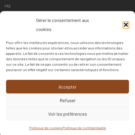
FAQ
Contact
Gérer le consentement aux
Suivi livraison
cookies
Conditions générales de vente
Pour offrir les meilleures expériences, nous utilisons des technologies
Conditions de retour
telles que les cookies pour stocker et/ou accéder aux informations des
appareils. Le fait de consentir à ces technologies nous permettra de traiter
Politique de confidentialité
des données telles que le comportement de navigation ou les ID uniques
sur ce site. Le fait de ne pas consentir ou de retirer son consentement
Politique de cookies
peut avoir un effet négatif sur certaines caractéristiques et fonctions.
–
Accepter
c3c
Refuser
Français
▼
Voir les préférences
©
2026
LES MURS AUTREMENT
Politique de cookies
Politique de confidentialité