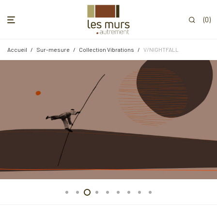
0
Accueil
/
Sur-mesure
/
Collection Vibrations
/
V/NIGHTFALL