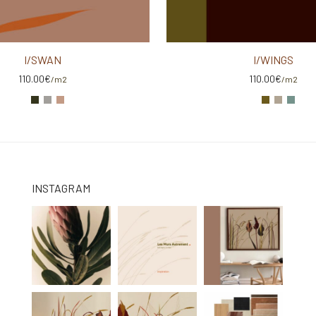
I/SWAN
I/WINGS
110.00
€
110.00
€
/m2
/m2
INSTAGRAM