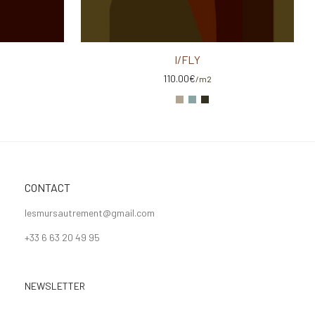
I/FLY
110.00
€
/m2
CONTACT
lesmursautrement@gmail.com
+33 6 63 20 49 95
NEWSLETTER