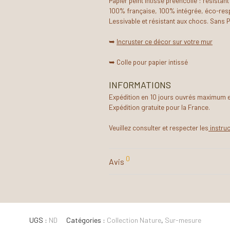
Papier peint intissé préencollé : résistant
100% française, 100% intégrée, éco-resp
Lessivable et résistant aux chocs. Sans 
➥
Incruster ce décor sur votre mur
➥ Colle pour papier intissé
INFORMATIONS
Expédition en 10 jours ouvrés maximum et 
Expédition gratuite pour la France.
Veuillez consulter et respecter les
instru
0
Avis
UGS :
ND
Catégories :
Collection Nature
,
Sur-mesure