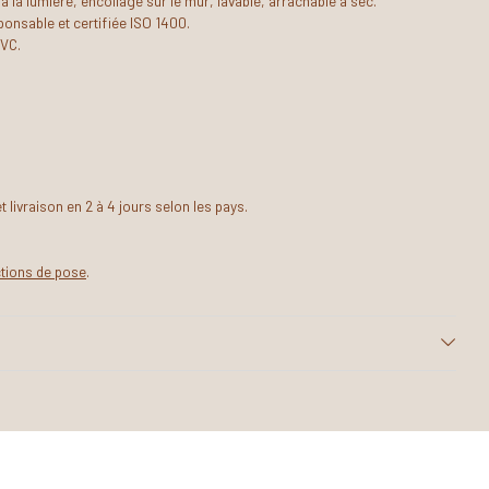
 à la lumière, encollage sur le mur, lavable, arrachable à sec.
onsable et certifiée ISO 1400.
PVC.
livraison en 2 à 4 jours selon les pays.
ctions de pose
.