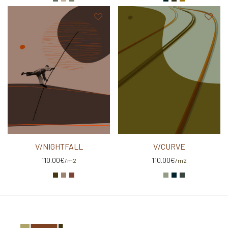
V/NIGHTFALL
V/CURVE
110.00
€
110.00
€
/m2
/m2