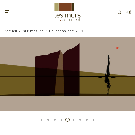
0
Accueil
/
Sur-mesure
/
Collection Iode
/
I/CLIFF