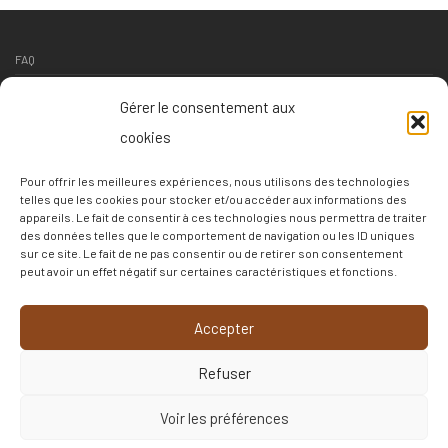
FAQ
Contact
Gérer le consentement aux
Suivi livraison
cookies
Conditions générales de vente
Pour offrir les meilleures expériences, nous utilisons des technologies
Conditions de retour
telles que les cookies pour stocker et/ou accéder aux informations des
appareils. Le fait de consentir à ces technologies nous permettra de traiter
Politique de confidentialité
des données telles que le comportement de navigation ou les ID uniques
sur ce site. Le fait de ne pas consentir ou de retirer son consentement
Politique de cookies
peut avoir un effet négatif sur certaines caractéristiques et fonctions.
–
Accepter
c3c
Refuser
Français
▼
Voir les préférences