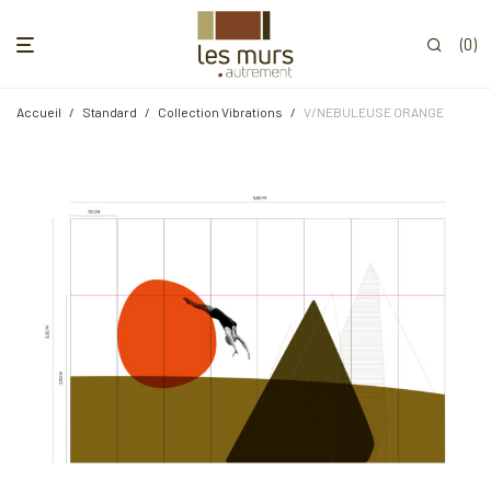
0
Accueil
/
Standard
/
Collection Vibrations
/
V/NEBULEUSE ORANGE