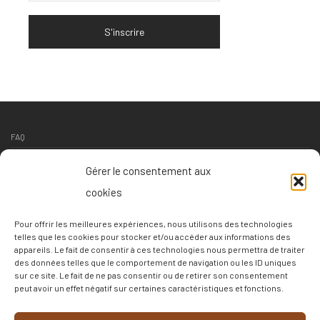
FAQ
Contact
Gérer le consentement aux
Suivi livraison
cookies
Conditions générales de vente
Pour offrir les meilleures expériences, nous utilisons des technologies
Conditions de retour
telles que les cookies pour stocker et/ou accéder aux informations des
appareils. Le fait de consentir à ces technologies nous permettra de traiter
Politique de confidentialité
des données telles que le comportement de navigation ou les ID uniques
sur ce site. Le fait de ne pas consentir ou de retirer son consentement
Politique de cookies
peut avoir un effet négatif sur certaines caractéristiques et fonctions.
–