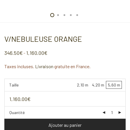
V/NEBULEUSE ORANGE
346.50
€
1,160.00
€
–
Plage
de
prix :
Taxes incluses.
Livraison
gratuite en France.
346.50€
à
1,160.00€
Taille
2,10 m
4,20 m
5,60 m
1,160.00
€
Quantité
Ajouter au panier