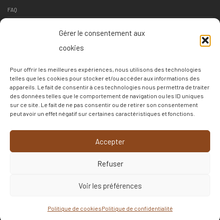
FAQ
Contact
Gérer le consentement aux
Suivi livraison
cookies
Conditions générales de vente
Pour offrir les meilleures expériences, nous utilisons des technologies
Conditions de retour
telles que les cookies pour stocker et/ou accéder aux informations des
appareils. Le fait de consentir à ces technologies nous permettra de traiter
Politique de confidentialité
des données telles que le comportement de navigation ou les ID uniques
sur ce site. Le fait de ne pas consentir ou de retirer son consentement
Politique de cookies
peut avoir un effet négatif sur certaines caractéristiques et fonctions.
–
Accepter
c3c
Refuser
Français
▼
Voir les préférences
©
2026
LES MURS AUTREMENT
Politique de cookies
Politique de confidentialité