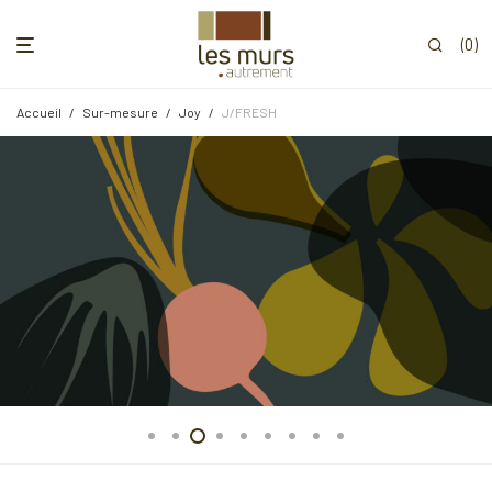
0
Accueil
/
Sur-mesure
/
Joy
/
J/FRESH