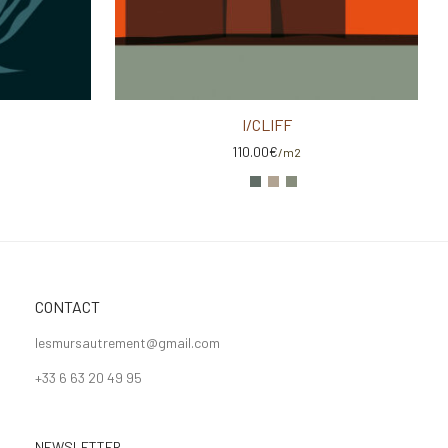
I/CLIFF
110.00
€
/m2
CONTACT
lesmursautrement@gmail.com
+33 6 63 20 49 95
NEWSLETTER