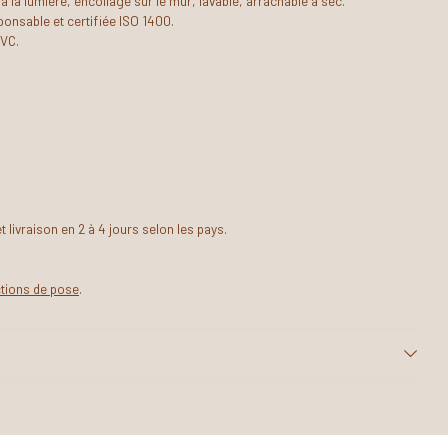
 à la lumière, encollage sur le mur, lavable, arrachable à sec.
onsable et certifiée ISO 1400.
PVC.
livraison en 2 à 4 jours selon les pays.
ctions de pose
.