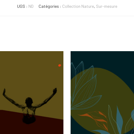
UGS :
ND
Catégories :
Collection Nature
,
Sur-mesure