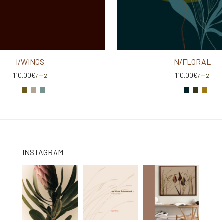
I/WINGS
N/FLORAL
110.00
€
110.00
€
/m2
/m2
INSTAGRAM