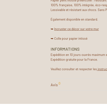
Papier peint intissé préencollé : résistant
100% française, 100% intégrée, éco-resp
Lessivable et résistant aux chocs. Sans 
Également disponible en standard.
➥
Incruster ce décor sur votre mur
➥ Colle pour papier intissé
INFORMATIONS
Expédition en 10 jours ouvrés maximum et 
Expédition gratuite pour la France.
Veuillez consulter et respecter les
instru
0
Avis