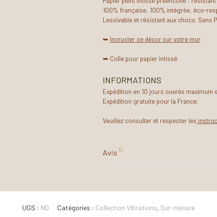
Papier peint intissé préencollé : résistant
100% française, 100% intégrée, éco-resp
Lessivable et résistant aux chocs. Sans 
➥
Incruster ce décor sur votre mur
➥ Colle pour papier intissé
INFORMATIONS
Expédition en 10 jours ouvrés maximum et 
Expédition gratuite pour la France.
Veuillez consulter et respecter les
instru
0
Avis
UGS :
ND
Catégories :
Collection Vibrations
,
Sur-mesure