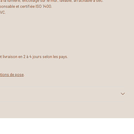
 à la lumière, encollage sur le mur, lavable, arrachable à sec.
onsable et certifiée ISO 1400.
PVC.
livraison en 2 à 4 jours selon les pays.
ctions de pose
.