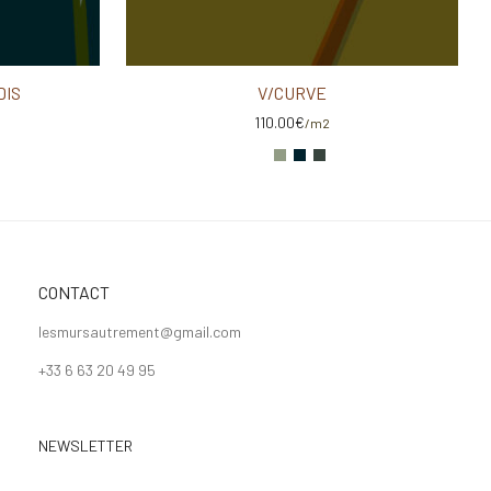
DIS
V/CURVE
110.00
€
/m2
CONTACT
lesmursautrement@gmail.com
+33 6 63 20 49 95
NEWSLETTER